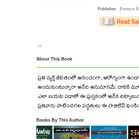
Publisher:
Emesco Bo
--
About This Book
ప్రతి వ్యక్తి జీవితంలో ఆనందంగా, ఆరోగ్యంగా
అందుకుంటున్నారా అనేది అనుమానమే. దానికి మూల
ఎలా బయట పడాలో ఈ పుస్తకంలో అనేక చిట్కాలు
ప్రతివారు పాటించగల పద్ధతులు ఈ పాజిటివ్‌ థింకి
Books By This Author