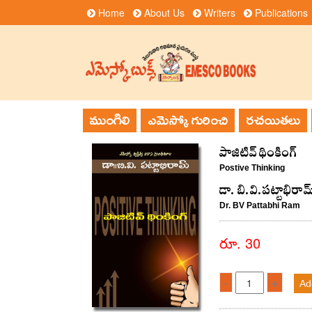
Home
About Us
Writers
Publications
ముంగిలి
ఎమెస్కో గురించి
రచయితలు
పాజిటివ్‌ థింకింగ్‌
Postive Thinking
డా. బి.వి.పట్టాభిరామ
Dr. BV Pattabhi Ram
రూ. 30
-
+
Ad