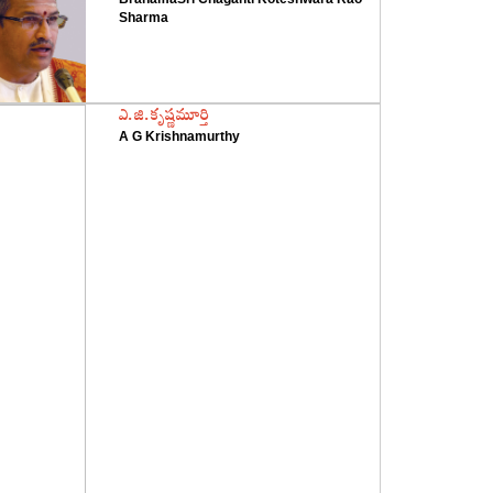
Sharma
‌ఎ.జి.కృష్ణమూర్తి
A G Krishnamurthy