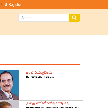
/
Register
Featured Authors
డా. బి.వి.పట్టాభిరామ్
Dr. BV Pattabhi Ram
‌బ్రహ్మశ్రీ చాగంటి కోటేశ్వరరావు శర్మ
BrahamaSri Chaganti Koteshwara Rao