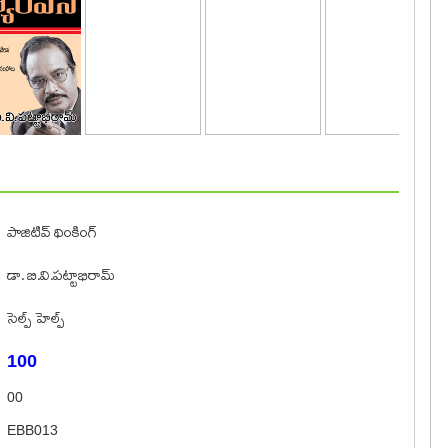
పాజిటివ్‌ థింకింగ్‌
డా. బి.వి.పట్టాభిరామ్
సెల్ప్ హెల్ప్
100
00
EBB013