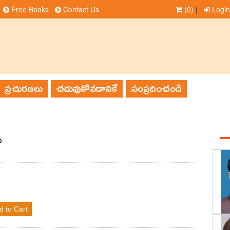
Free Books
Contact Us
(0)
|
Login
ప్రచురణలు
చదువుకోవడానికే
సంప్రదించండి
్
d to Cart