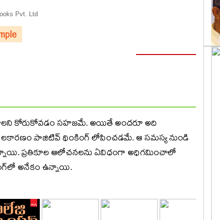
oks Pvt. Ltd
 ఉండాలని కోరుకోవడం సహజమే. అయితే అందరూ అది
కారణం పాజిటివ్‌ థింకింగ్‌ లోపించడమే. ఆ సమస్య నుండి
న్నాయి. ప్రతికూల ఆలోచనలను ఏవిధంగా అధిగమించాలో
ంగ్‌లో అనేకం ఉన్నాయి.