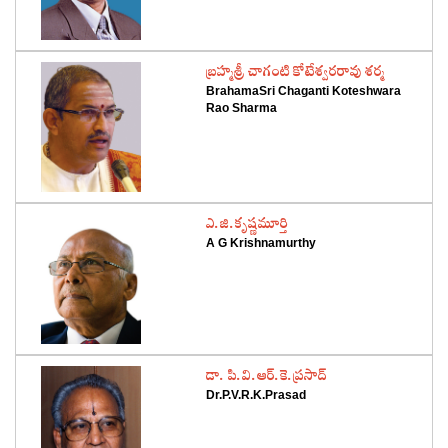
‌బ్రహ్మశ్రీ చాగంటి కోటేశ్వరరావు శర్మ
BrahamaSri Chaganti Koteshwara
Rao Sharma
‌ఎ.జి.కృష్ణమూర్తి
A G Krishnamurthy
‌డా. పి.వి.ఆర్‌.కె.ప్రసాద్‌
Dr.P.V.R.K.Prasad