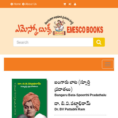
Home
About Us
|
/
Toggle
navigati
బంగారు బాట (స్పూర్తి
ప్రదాతలు)
Bangaru Bata-Spoorthi Pradathalu
డా. బి.వి.పట్టాభిరామ్
Dr. BV Pattabhi Ram