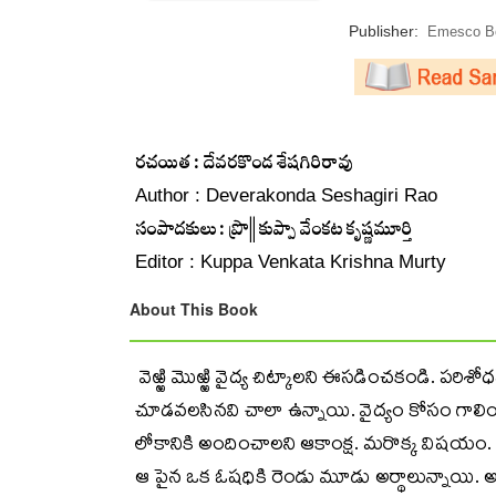
Publisher:
Emesco Bo
రచయిత : దేవరకొండ శేషగిరిరావు
Author : Deverakonda Seshagiri Rao
సంపాదకులు : ప్రొ|| కుప్పా వేంకట కృష్ణమూర్తి
Editor : Kuppa Venkata Krishna Murty
About This Book
వెఱ్ఱి మొఱ్ఱి వైద్య చిట్కాలని ఈసడించకండి. పర
చూడవలసినవి చాలా ఉన్నాయి. వైద్యం కోసం గాలించా
లోకానికి అందించాలని ఆకాంక్ష. మరొక్క విషయం. ఇ
ఆ పైన ఒక ఓషధికి రెండు మూడు అర్థాలున్నాయి. అ