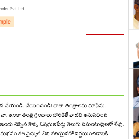
oks Pvt. Ltd
ిశోధన చేయండి. చేయించండి! చాలా తంత్రాలను చూసేను.
. ఇంకా తంత్ర గ్రంథాలు దొరికితే వాటిని అనువదించి
ందు చెప్పిన కొన్ని ఓషధులపేర్లు తెలుగు నిఘంటువులలో లేవు.
నుభవం కల వైద్యులే ఏది సరియైనదో నిర్ణయించడానికి