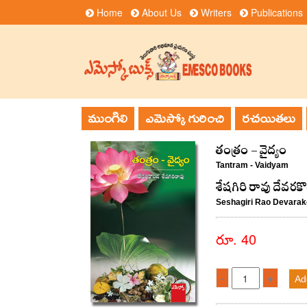
Home
About Us
Writers
Publications
ముంగిలి
ఎమెస్కో గురించి
రచయితలు
తంత్రం - వైద్యం
Tantram - Vaidyam
శేషగిరి రావు దేవరక
Seshagiri Rao Devara
రూ. 40
-
+
Ad