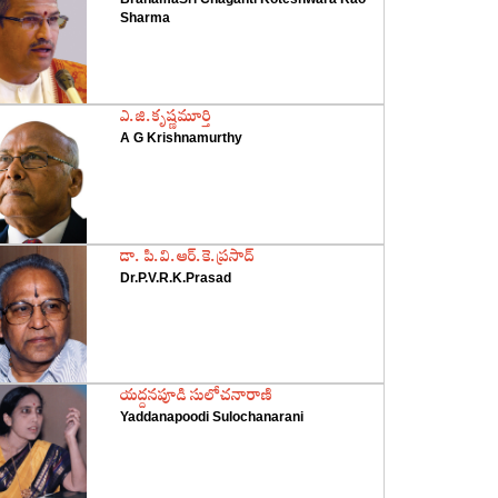
Sharma
‌ఎ.జి.కృష్ణమూర్తి
A G Krishnamurthy
‌డా. పి.వి.ఆర్‌.కె.ప్రసాద్‌
Dr.P.V.R.K.Prasad
‌యద్దనపూడి సులోచనారాణి
Yaddanapoodi Sulochanarani