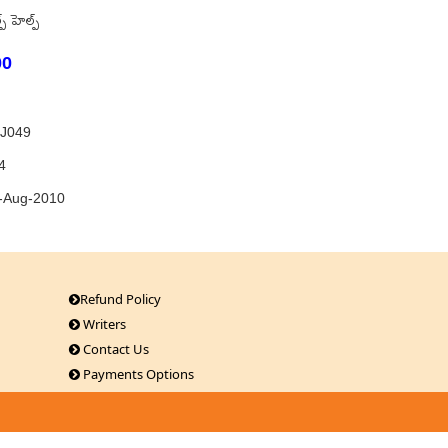
ప్ హెల్ప్
00
J049
4
-Aug-2010
Refund Policy
Writers
Contact Us
Payments Options