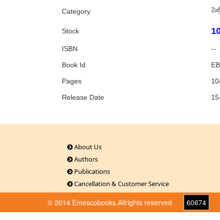
సెల్
Category
1
Stock
ISBN
--
Book Id
EB
Pages
10
Release Date
15
About Us
Authors
Publications
Cancellation & Customer Service
© 2014 Emescobooks.Allrights reserved
60674