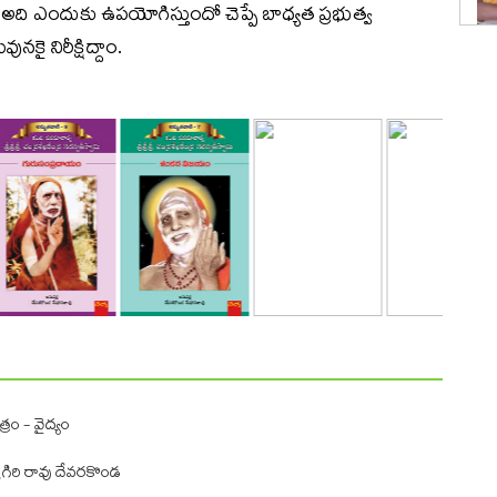
 అది ఎందుకు ఉపయోగిస్తుందో చెప్పే బాధ్యత ప్రభుత్వ
ై నిరీక్షిద్దాం.
్రం - వైద్యం
షగిరి రావు దేవరకొండ