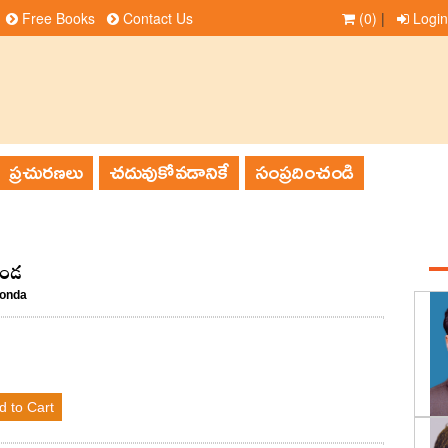
Free Books
Contact Us
(0)
|
Login
ప్రచురణలు
చదువుకోవడానికే
సంప్రదించండి
ొండ
konda
d to Cart