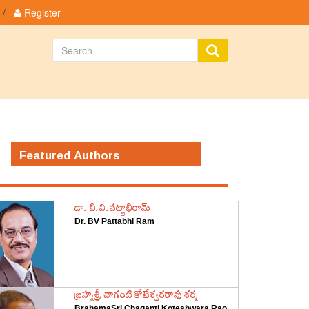
/
Register
Featured Authors
డా. బి.వి.పట్టాభిరామ్
Dr. BV Pattabhi Ram
‌బ్రహ్మశ్రీ చాగంటి కోటేశ్వరరావు శర్మ
BrahamaSri Chaganti Koteshwara Rao