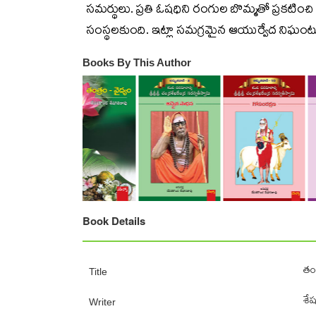
సమర్థులు. ప్రతి ఓషధిని రంగుల బొమ్మతో ప్రకటించి
సంస్థలకుంది. ఇట్లా సమగ్రమైన ఆయుర్వేద నిఘంటువునక
Books By This Author
Book Details
తంత
Title
శే
Writer