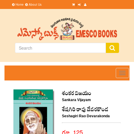
Home
About Us
|
/
Toggle
navigati
శంకర విజయం
Sankara Vijayam
శేషగిరి రావు దేవరకొండ
Seshagiri Rao Devarakonda
రూ. 125