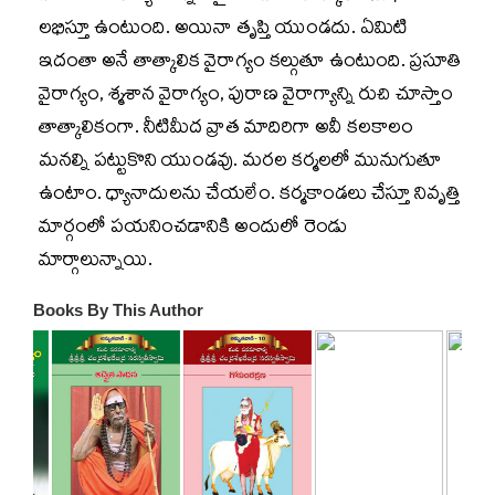
లభిస్తూ ఉంటుంది. అయినా తృప్తి యుండదు. ఏమిటి
ఇదంతా అనే తాత్కాలిక వైరాగ్యం కల్గుతూ ఉంటుంది. ప్రసూతి
వైరాగ్యం, శ్మశాన వైరాగ్యం, పురాణ వైరాగ్యాన్ని రుచి చూస్తాం
తాత్కాలికంగా. నీటిమీద వ్రాత మాదిరిగా అవీ కలకాలం
మనల్ని పట్టుకొని యుండవు. మరల కర్మలలో మునుగుతూ
ఉంటాం. ధ్యానాదులను చేయలేం. కర్మకాండలు చేస్తూ నివృత్తి
మార్గంలో పయనించడానికి అందులో రెండు
మార్గాలున్నాయి.
Books By This Author