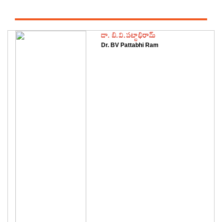
డా. బి.వి.పట్టాభిరామ్
Dr. BV Pattabhi Ram