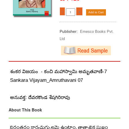
-
+
Add to Cart
Publisher:
Emesco Books Pvt.
Ltd
శంకర విజయం - కంచి మహాస్వామి అమృతవాణి-7
Sankara Vijayam_Amruthavani 07
అనువక్త: దేవరకొండ శేషగిరిరావు
About This Book
నిరంతరం కార్యమగ్నులమై ఉంటాం. తాత్కాలిక సుఖం