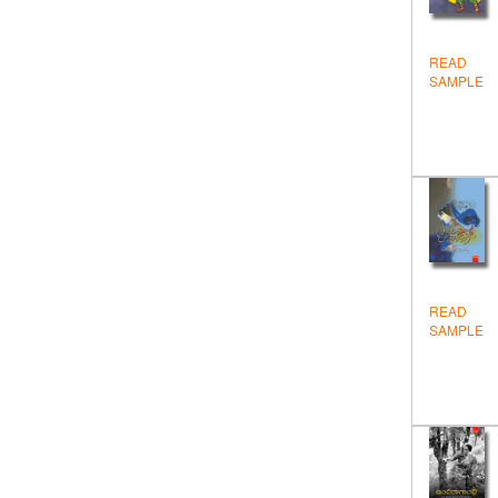
విద్య
వినోదం - విజ్ఞానం
READ
SAMPLE
వ్యక్తిత్వవికాసం
సంప్రదాయ సాహితి
సాముద్రిక శాస్త్ర గ్రంథాలు
సాహిత్యం
స్పూర్తి
స్పూర్తి పుస్తకాలు
READ
SAMPLE
స్వయం ఉపాధి
Devotional
Education
Englis Stories