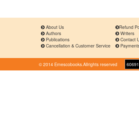
About Us
Refund Po
Authors
Writers
Publications
Contact 
Cancellation & Customer Service
Payments
© 2014 Emescobooks.Allrights reserved
60691
Warning
: Use of undefined constant r - assumed 'r' 
/home/n8hps0619pr6/public_html/emescobooks
168