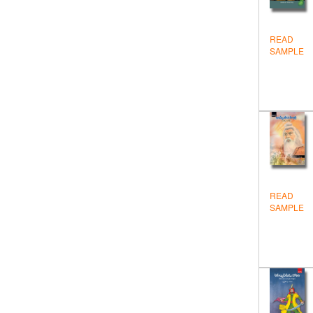
జోక్స్ – కార్టున్లు
తత్త్వశాస్త్రం
READ
SAMPLE
నవలలు-కథలు
నిఘంటువులు – విజ్ఞాన సర్వస్వములు
పురాణేతిహాసాలు
పొరుగునుంచి తెలుగులోకి
ప్రబంధకావ్యాలు
బొమ్మల పుస్తకాలు
READ
SAMPLE
యాత్రాదర్శిని
రాజకీయాలు
వంటల పుస్తకాలు
వచనం