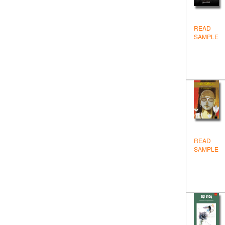
Health
Hindi
READ
SAMPLE
Historical
Inspiration
Novels & Stories
Others
Personality Development
READ
Politics
SAMPLE
Sanskrit
Test