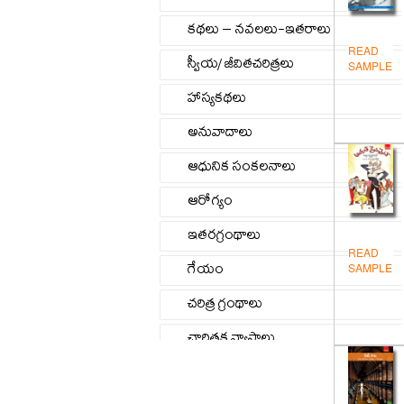
కథలు – నవలలు-ఇతరాలు
READ
స్వీయ/ జీవితచరిత్రలు
SAMPLE
హాస్యకథలు
అనువాదాలు
ఆధునిక సంకలనాలు
ఆరోగ్యం
ఇతరగ్రంథాలు
READ
గేయం
SAMPLE
చరిత్ర గ్రంథాలు
చారిత్రక వ్యాసాలు
జీవిత/స్వీయచరిత్రలు