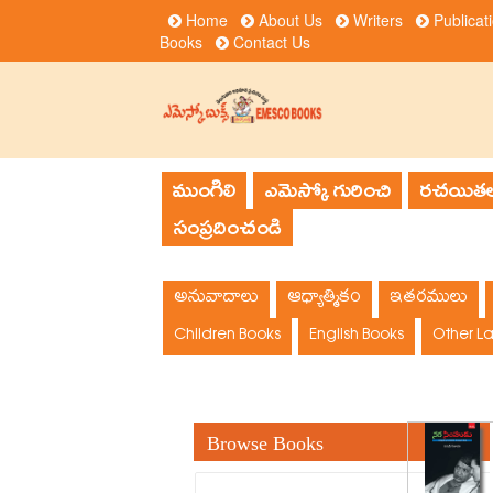
Home
About Us
Writers
Publicat
Books
Contact Us
ముంగిలి
ఎమెస్కో గురించి
రచయితల
సంప్రదించండి
అనువాదాలు
ఆధ్యాత్మికం
ఇతరములు
Children Books
English Books
Other L
Browse Books