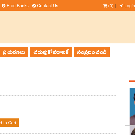
Free Books
Contact Us
(0)
|
Login
ప్రచురణలు
చదువుకోవడానికే
సంప్రదించండి
d to Cart