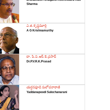
Sharma
‌ఎ.జి.కృష్ణమూర్తి
A G Krishnamurthy
‌డా. పి.వి.ఆర్‌.కె.ప్రసాద్‌
Dr.P.V.R.K.Prasad
‌యద్దనపూడి సులోచనారాణి
Yaddanapoodi Sulochanarani