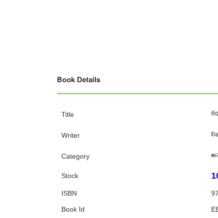
Book Details
కథ
Title
నిఖ
Writer
అ
Category
1
Stock
ISBN
9
Book Id
E