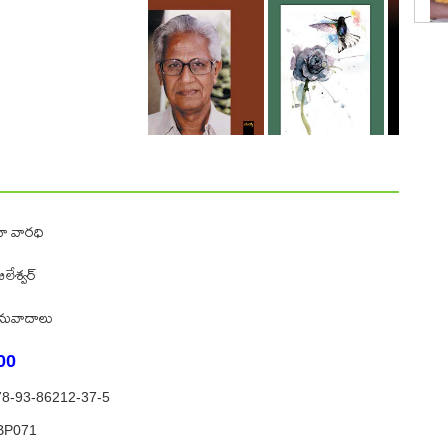
ా వారధి
ిలేశ్వర్
నువాదాలు
00
78-93-86212-37-5
BP071