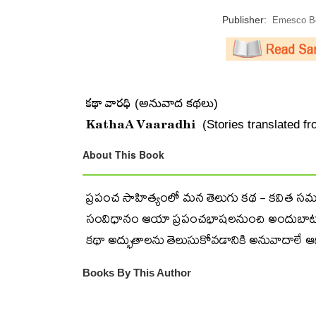
Publisher:
Emesco Bo
కథా వారధి
(అనువాద కథలు)
KathaA Vaaradhi
(Stories translated f
About This Book
ప్రపంచ సాహిత్యంలో మన తెలుగు కథ - కవిత సమదీట
సంవిధానం ఆయా ప్రపంచభాషలనుంచి అందుబాటులోక
కథా అద్భుతాలను తెలుసుకోవడానికి అనువాదాలే 
Books By This Author