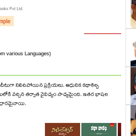
oks Pvt Ltd.
rom various Languages)
ుగా నిలిచిపోయిన ప్రక్రియలు. ఆధునిక కథాశిల్ప
ి వచ్చిన తర్వాత వైవిధ్యం సాధ్యమైంది. ఇతర భాషల
ఆధారమైనాయి.