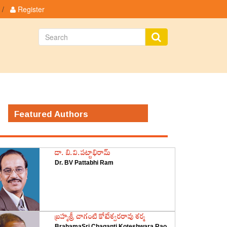
/
Register
Featured Authors
డా. బి.వి.పట్టాభిరామ్
Dr. BV Pattabhi Ram
‌బ్రహ్మశ్రీ చాగంటి కోటేశ్వరరావు శర్మ
BrahamaSri Chaganti Koteshwara Rao