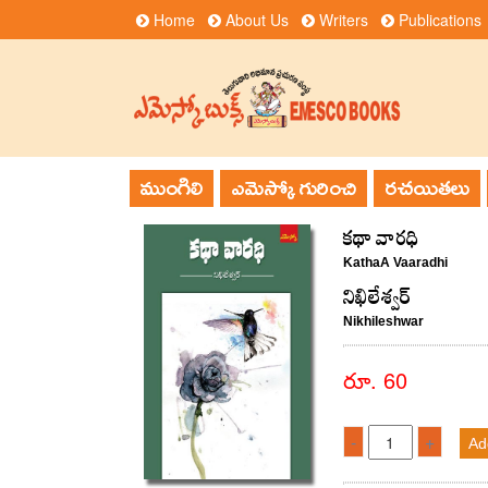
Home
About Us
Writers
Publications
ముంగిలి
ఎమెస్కో గురించి
రచయితలు
కథా వారధి
KathaA Vaaradhi
నిఖిలేశ్వర్
Nikhileshwar
రూ. 60
-
+
Ad