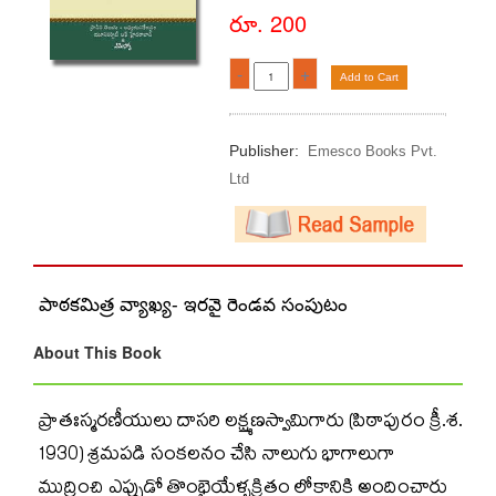
రూ. 200
-
+
Add to Cart
Publisher:
Emesco Books Pvt.
Ltd
పాఠకమిత్ర వ్యాఖ్య- ఇరవై రెండవ సంపుటం
About This Book
ప్రాతఃస్మరణీయులు దాసరి లక్ష్మణస్వామిగారు (పిఠాపురం క్రీ.శ.
1930) శ్రమపడి సంకలనం చేసి నాలుగు భాగాలుగా
ముద్రించి ఎప్పుడో తొంభైయేళ్ళక్రితం లోకానికి అందించారు