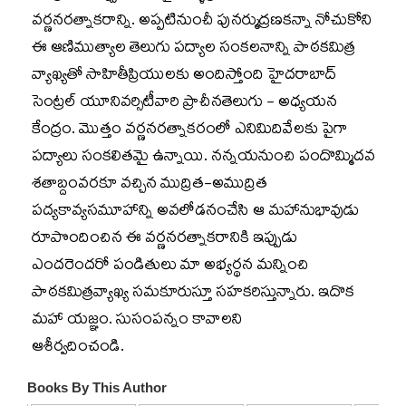
వర్ణనరత్నాకరాన్ని. అప్పటినుంచీ పునర్ముద్రణకన్నా నోచుకోని
ఈ ఆణిముత్యాల తెలుగు పద్యాల సంకలనాన్ని పాఠకమిత్ర
వ్యాఖ్యతో సాహితీప్రియులకు అందిస్తోంది హైదరాబాద్‌
సెంట్రల్‌ యూనివర్సిటీవారి ప్రాచీనతెలుగు - అధ్యయన
కేంద్రం. మొత్తం వర్ణనరత్నాకరంలో ఎనిమిదివేలకు పైగా
పద్యాలు సంకలితమై ఉన్నాయి. నన్నయనుంచి పందొమ్మిదవ
శతాబ్దంవరకూ వచ్చిన ముద్రిత-అముద్రిత
పద్యకావ్యసమూహాన్ని అవలోడనంచేసి ఆ మహానుభావుడు
రూపొందించిన ఈ వర్ణనరత్నాకరానికి ఇప్పుడు
ఎందరెందరో పండితులు మా అభ్యర్థన మన్నించి
పాఠకమిత్రవ్యాఖ్య సమకూరుస్తూ సహకరిస్తున్నారు. ఇదొక
మహా యజ్ఞం. సుసంపన్నం కావాలని
ఆశీర్వదించండి.
Books By This Author