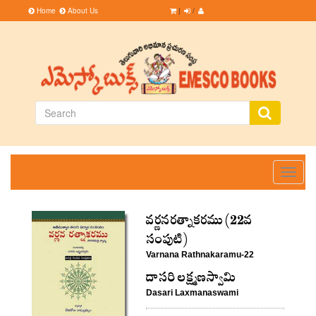
Home
About Us
|
/
Toggle
navigati
వర్ణనరత్నాకరము (22వ
సంపుటి)
Varnana Rathnakaramu-22
దాసరి లక్ష్మణస్వామి
Dasari Laxmanaswami