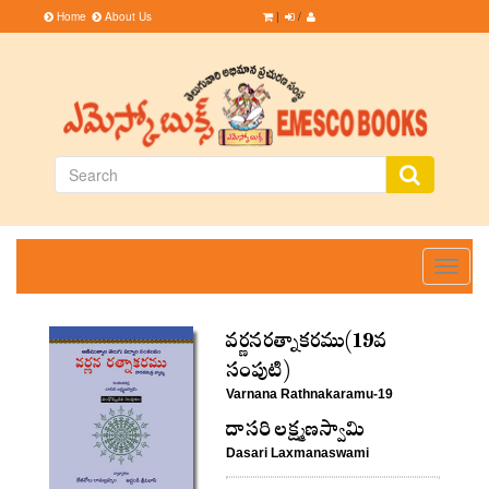
Home
About Us
|
/
Toggle
navigati
వర్ణనరత్నాకరము(19వ
సంపుటి)
Varnana Rathnakaramu-19
దాసరి లక్ష్మణస్వామి
Dasari Laxmanaswami