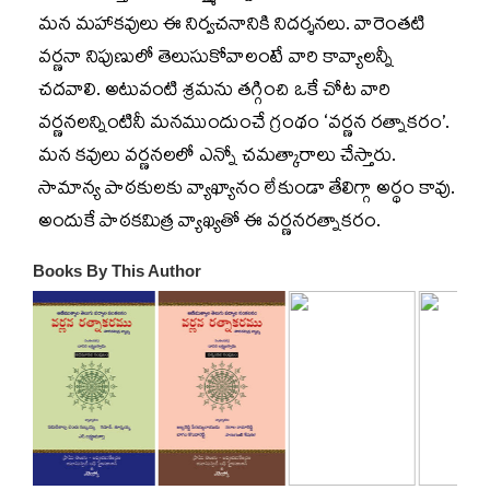
మన మహాకవులు ఈ నిర్వచనానికి నిదర్శనలు. వారెంతటి
వర్ణనా నిపుణులో తెలుసుకోవాలంటే వారి కావ్యాలన్నీ
చదవాలి. అటువంటి శ్రమను తగ్గించి ఒకే చోట వారి
వర్ణనలన్నింటినీ మనముందుంచే గ్రంథం ‘వర్ణన రత్నాకరం’.
మన కవులు వర్ణనలలో ఎన్నో చమత్కారాలు చేస్తారు.
సామాన్య పాఠకులకు వ్యాఖ్యానం లేకుండా తేలిగ్గా అర్థం కావు.
అందుకే పాఠకమిత్ర వ్యాఖ్యతో ఈ వర్ణనరత్నాకరం.
Books By This Author