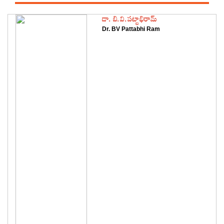
డా. బి.వి.పట్టాభిరామ్
Dr. BV Pattabhi Ram