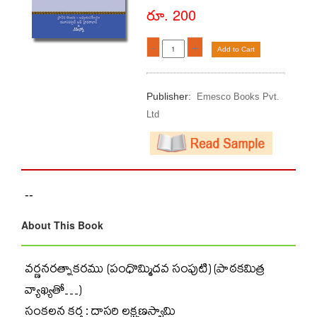
రూ. 200
-
+
Add to Cart
Publisher:
Emesco Books Pvt.
Ltd
--
About This Book
వర్ణనరత్నాకరము (పంధొమ్మిదవ సంపుటి) (పాఠకమిత్ర
వ్యాఖ్యతో…)
సంకలన కర్త : దాసరి లక్ష్మణస్వామి