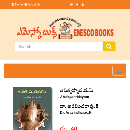
Home
About Us
|
/
Toggle
navigati
ఆదిత్యహృదయమ్
AAdityahridayam
డా. అరవిందరావు.కె
Dr. Aravindharao.K
రూ. 40