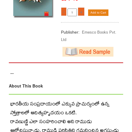
-
+
Add to Cart
Publisher:
Emesco Books Pvt.
Ltd
--
About This Book
భారతీయ సంప్రదాయంలో ఎక్కువ ప్రాచుర్యంలో ఉన్న
స్తోత్రాలలో ఆదిత్యహృదయం ఒకటి.
రావణుణ్ణి ఎలా సంహరించాలి అని రాముడు
ఆలోచిస్తున్నాడు. రాముడి పరిస్థితిని గమనించిన అగస్త్యుడు