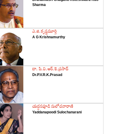
Sharma
‌ఎ.జి.కృష్ణమూర్తి
A G Krishnamurthy
‌డా. పి.వి.ఆర్‌.కె.ప్రసాద్‌
Dr.P.V.R.K.Prasad
‌యద్దనపూడి సులోచనారాణి
Yaddanapoodi Sulochanarani