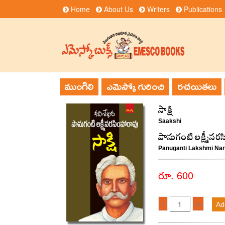
Home
About Us
Writers
Publications
ముంగిలి
ఎమెస్కో గురించి
రచయితలు
సాక్షి
Saakshi
పానుగంటి లక్ష్మీనర
Panuganti Lakshmi Na
రూ. 600
-
+
Ad