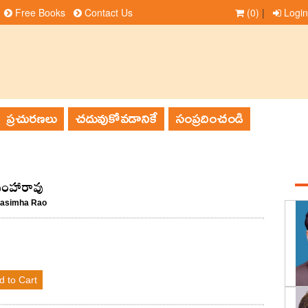
Free Books
Contact Us
(0)
|
Login
ప్రచురణలు
చదువుకోవడానికే
సంప్రదించండి
సింహారావు
rasimha Rao
d to Cart