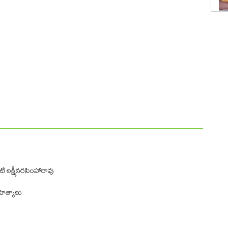
 లక్ష్మీనరసింహారావు
ిత్యాలు