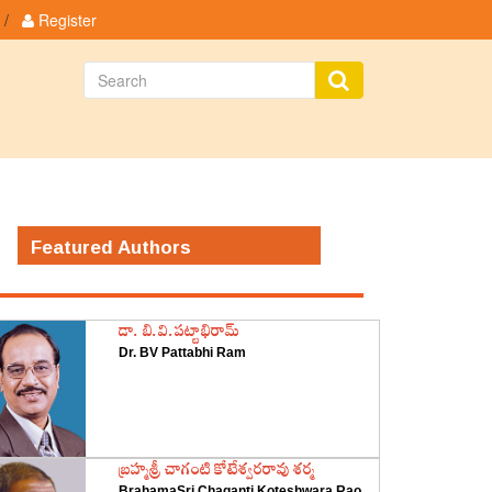
/
Register
Featured Authors
డా. బి.వి.పట్టాభిరామ్
Dr. BV Pattabhi Ram
‌బ్రహ్మశ్రీ చాగంటి కోటేశ్వరరావు శర్మ
BrahamaSri Chaganti Koteshwara Rao