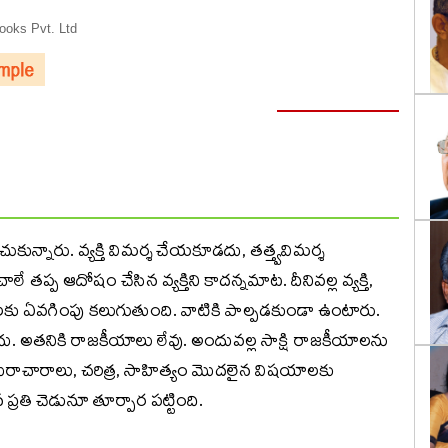
oks Pvt. Ltd
కున్నారు. వ్యక్తి విమర్శ చేయకూడదు, తత్త్వవిమర్శ
ే తప్ప ఆదోషం చేసిన వ్యక్తిని కాదన్నమాట. దీనివల్ల వ్యక్తి,
క్తులకు ఏవగింపు కలుగుతుంది. వాటికి పాల్పడకుండా ఉంటారు.
దు. అతనికి రాజకీయాలు లేవు. అందువల్ల సాక్షి రాజకీయాలను
ురాచారాలు, చరిత్ర, సాహిత్యం మొదలైన విషయాలకు
తి చెడునూ తూర్పార పట్టింది.