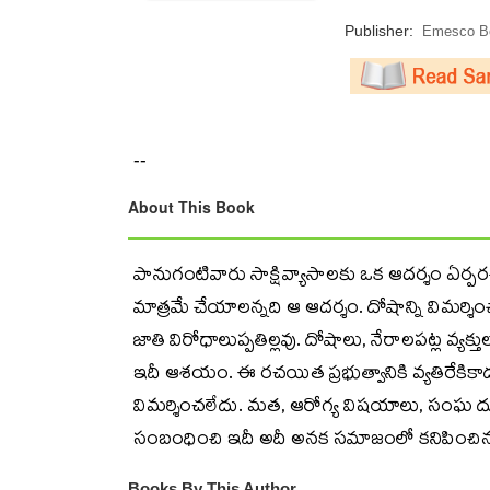
Publisher:
Emesco Bo
--
About This Book
పానుగంటివారు సాక్షివ్యాసాలకు ఒక ఆదర్శం ఏర్పరచు
మాత్రమే చేయాలన్నది ఆ ఆదర్శం. దోషాన్ని విమర్శించాల
జాతి విరోధాలుప్పతిల్లవు. దోషాలు, నేరాలపట్ల వ్య
ఇదీ ఆశయం. ఈ రచయిత ప్రభుత్వానికి వ్యతిరేకికా
విమర్శించలేదు. మత, ఆరోగ్య విషయాలు, సంఘ ద
సంబంధించి ఇదీ అదీ అనక సమాజంలో కనిపించిన ప్ర
Books By This Author