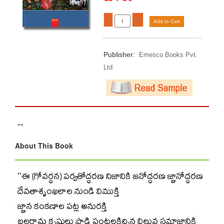
-
+
Add to Cart
Publisher:
Emesco Books Pvt.
Ltd
--
About This Book
‘‘ఈ (గోవర్ధన) పర్వతోద్ధరణ నిజానికి జనోద్ధరణ జ్ఞానోద్ధరణ
దేవతాశృంఖలాల నుండి విముక్తి
జ్ఞాన కంకణాల పట్ల అనురక్తి
బలరామ కృష్ణులు పాడి పంటలకిచ్చిన విలువ సమాజానికి