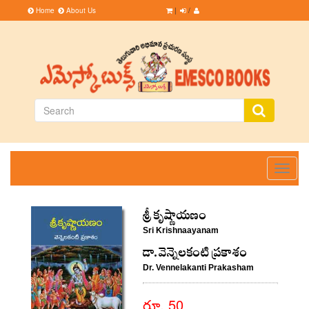
Home
About Us
|
/
Toggle
navigati
శ్రీ కృష్ణాయణం
Sri Krishnaayanam
డా.వెన్నెలకంటి ప్రకాశం
Dr. Vennelakanti Prakasham
రూ. 50