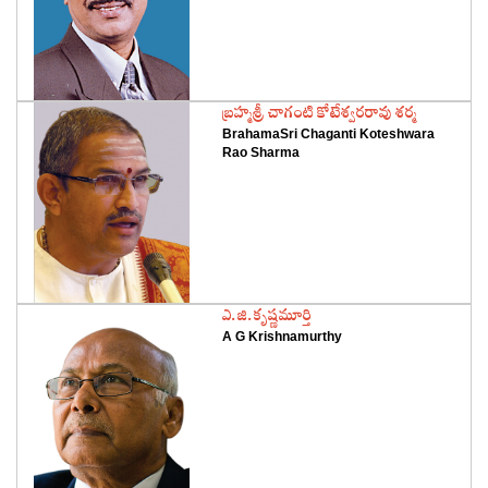
‌బ్రహ్మశ్రీ చాగంటి కోటేశ్వరరావు శర్మ
BrahamaSri Chaganti Koteshwara
Rao Sharma
‌ఎ.జి.కృష్ణమూర్తి
A G Krishnamurthy