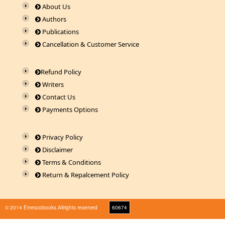
About Us
Authors
Publications
Cancellation & Customer Service
Refund Policy
Writers
Contact Us
Payments Options
Privacy Policy
Disclaimer
Terms & Conditions
Return & Repalcement Policy
© 2014 Emescobooks.Allrights reserved
60674
Warning
: Use of undefined constant r - assumed 'r' (this will throw an Error in a future version