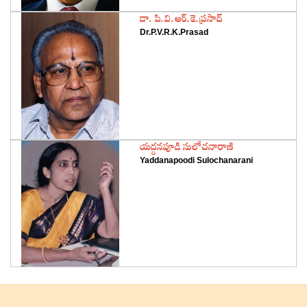
‌డా. పి.వి.ఆర్‌.కె.ప్రసాద్‌
Dr.P.V.R.K.Prasad
‌యద్దనపూడి సులోచనారాణి
Yaddanapoodi Sulochanarani