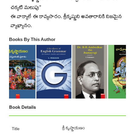
చక్కటి మలుపు’’
ఈ వాక్యాలే ఈ కావ్యసారం. శ్రీకృష్ణుని అవతారానికి నిజమైన
వ్యాఖ్యానం.
Books By This Author
Book Details
శ్రీ కృష్ణాయణం
Title