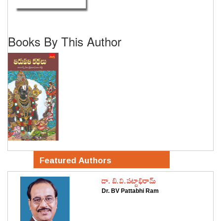
Books By This Author
Featured Authors
డా. బి.వి.పట్టాభిరామ్
Dr. BV Pattabhi Ram