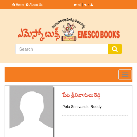
Home
About Us
(0)
|
/
Toggle
navigati
పేట శ్రీనివాసులు రెడ్డి
Peta Srinivasulu Reddy