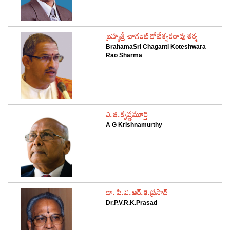
‌బ్రహ్మశ్రీ చాగంటి కోటేశ్వరరావు శర్మ
BrahamaSri Chaganti Koteshwara
Rao Sharma
‌ఎ.జి.కృష్ణమూర్తి
A G Krishnamurthy
‌డా. పి.వి.ఆర్‌.కె.ప్రసాద్‌
Dr.P.V.R.K.Prasad