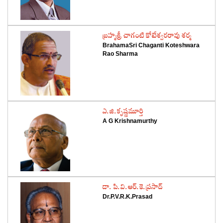
‌బ్రహ్మశ్రీ చాగంటి కోటేశ్వరరావు శర్మ
BrahamaSri Chaganti Koteshwara
Rao Sharma
‌ఎ.జి.కృష్ణమూర్తి
A G Krishnamurthy
‌డా. పి.వి.ఆర్‌.కె.ప్రసాద్‌
Dr.P.V.R.K.Prasad