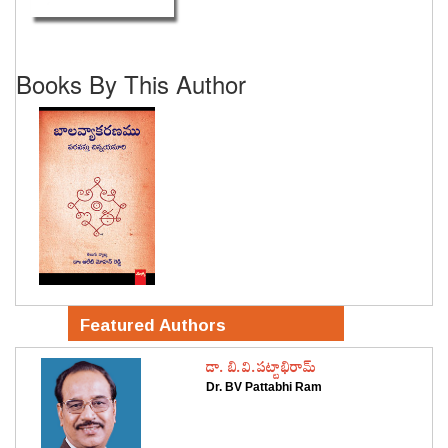
Books By This Author
Featured Authors
డా. బి.వి.పట్టాభిరామ్
Dr. BV Pattabhi Ram