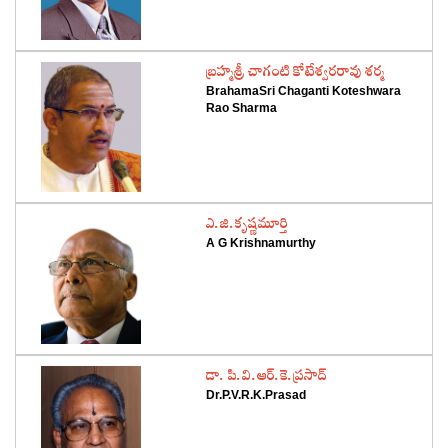
‌బ్రహ్మశ్రీ చాగంటి కోటేశ్వరరావు శర్మ
BrahamaSri Chaganti Koteshwara
Rao Sharma
‌ఎ.జి.కృష్ణమూర్తి
A G Krishnamurthy
‌డా. పి.వి.ఆర్‌.కె.ప్రసాద్‌
Dr.P.V.R.K.Prasad