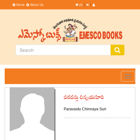
Home
About Us
(0)
|
/
Toggle
navigati
పరవస్తు చిన్నయసూరి
Paravastu Chinnaya Suri