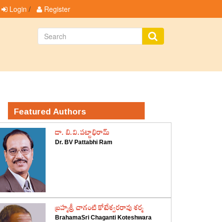
Login
/
Register
Featured Authors
డా. బి.వి.పట్టాభిరామ్
Dr. BV Pattabhi Ram
‌బ్రహ్మశ్రీ చాగంటి కోటేశ్వరరావు శర్మ
BrahamaSri Chaganti Koteshwara