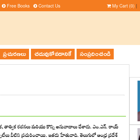
Free Books
Contact Us
My Cart
(0)
|
ప్రచురణలు
చదువుకోవడానికే
సంప్రదించండి
, తాత్విక రచనలు మరియు కొన్ని అనువాదాలు చేశాడు. ఎం.ఎన్. రాయ్‌
లు వీటిని ప్రచురించాయి. ఇతడు హేతువాది. తెలుగులో ఆంధ్ర ప్రదేశ్