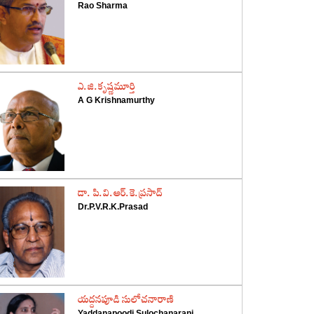
Rao Sharma
‌ఎ.జి.కృష్ణమూర్తి
A G Krishnamurthy
‌డా. పి.వి.ఆర్‌.కె.ప్రసాద్‌
Dr.P.V.R.K.Prasad
‌యద్దనపూడి సులోచనారాణి
Yaddanapoodi Sulochanarani