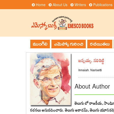
Home
About Us
Writers
Publications
ముంగిలి
ఎమెస్కో గురించి
రచయితలు
ఇన్నయ్య. నరిశెట్టి
Innaiah. Narisetti
About Author
తెలుగు లో రాజకీయ, సాంఘిక
రచనలు అనువదించారు. తెలుగు అకాడమీ, తెలుగు యూనివర్సిటీ