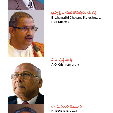
‌బ్రహ్మశ్రీ చాగంటి కోటేశ్వరరావు శర్మ
BrahamaSri Chaganti Koteshwara
Rao Sharma
‌ఎ.జి.కృష్ణమూర్తి
A G Krishnamurthy
‌డా. పి.వి.ఆర్‌.కె.ప్రసాద్‌
Dr.P.V.R.K.Prasad