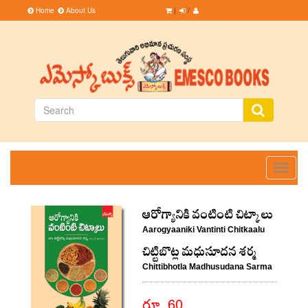
Home
About Us
|
/
Toggle
navigati
ఆరోగ్యానికి వంటింటి చిట్కాలు
Aarogyaaniki Vantinti Chitkaalu
చిట్టిబొట్ల మధుసూదన శర్మ
Chittibhotla Madhusudana Sarma
రూ. 60