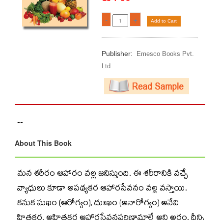
-
+
Add to Cart
Publisher:
Emesco Books Pvt.
Ltd
--
About This Book
మన శరీరం ఆహారం వల్ల జనిస్తుంది. ఈ శరీరానికి వచ్చే
వ్యాధులు కూడా అపథ్యకర ఆహారసేవనం వల్ల వస్తాయి.
కనుక సుఖం (ఆరోగ్యం), దుఃఖం (అనారోగ్యం) అనేవి
హితకర, అహితకర ఆహారసేవనపరిణామాలే అని అర్థం. దీన్ని