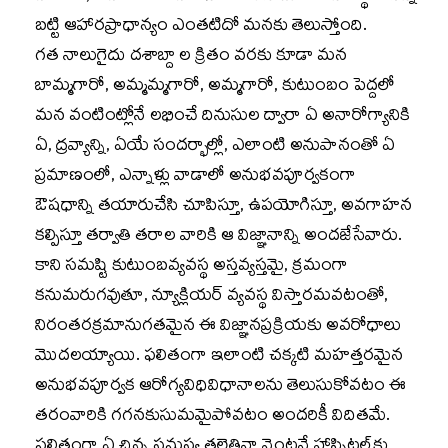
బట్టి ఆహారప్రాధాన్యం ఎంతటిదో మనకు తెలుస్తోంది.
గత నాలుగైదు దశాబ్దా ల క్రితం వరకు కూడా మన
బామ్మగారో, అమ్మమ్మగారో, అమ్మగారో, కుటుంబం పెద్దలో
మన వంటింట్లోనే లభించే దినుసుల ద్వారా ఏ అనారోగ్యానికి
ఏ, ద్రవ్యాన్ని, ఏయే సందర్భాల్లో, ఎలాంటి అనుపానంతో ఏ
ప్రమాణంలో, ఎన్నాళ్లు వాడాలో అనుభవపూర్వకంగా
ఔషధాన్ని తయారుచేసి చూపిస్తూ, ఉపయోగిస్తూ, అవగాహన
కల్పిస్తూ తర్వాతి తరాల వారికి ఆ విజ్ఞానాన్ని అందజేసేవారు.
కాని సమష్టి కుటుంబవ్యవస్థ అస్తవ్యస్తమై, క్రమంగా
కనుమరుగవుతూ, న్యూక్లియర్‌ వ్యవస్థ విస్తారమవటంతో,
నిరంతరక్రమానుగతమైన ఈ విజ్ఞానప్రక్రియకు అవరోధాలు
మొదలయ్యాయి. ఫలితంగా ఇలాంటి చక్కటి మహత్తరమైన
అనుభవపూర్వక ఆరోగ్యవిధివిధానాలను తెలుసుకోవటం ఈ
తరంవారికి గగనకుసుమమైపోవటం అందరికీ విదితమే.
ఫలితంగా ఏ చిన్న సమస్య తలెత్తినా వెంటనే హాస్పిటల్‌కు