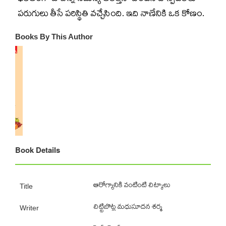
పరుగులు తీసే పరిస్థితి వచ్చేసింది. ఇది నాణేనికి ఒక కోణం.
Books By This Author
Book Details
ఆరోగ్యానికి వంటింటి చిట్కాలు
Title
చిట్టిబొట్ల మధుసూదన శర్మ
Writer