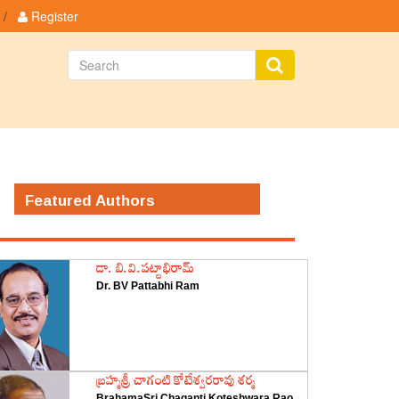
/
Register
Featured Authors
డా. బి.వి.పట్టాభిరామ్
Dr. BV Pattabhi Ram
‌బ్రహ్మశ్రీ చాగంటి కోటేశ్వరరావు శర్మ
BrahamaSri Chaganti Koteshwara Rao