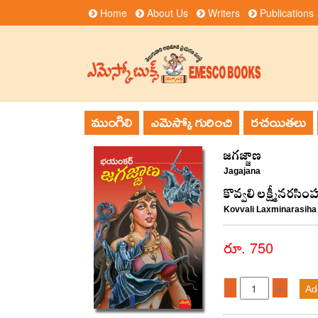
Home
About Us
Writers
Publications
ముంగిలి
ఎమెస్కో గురించి
రచయితలు
జగజ్జాణ
Jagajana
కొవ్వలి లక్ష్మీనరసిం
Kovvali Laxminarasiha
రూ. 750
-
+
Ad