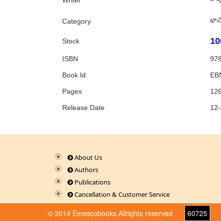
కొవ్
Writer
భాష
Category
10
Stock
ISBN
978
Book Id
EB
Pages
12
Release Date
12
About Us
Authors
Publications
Cancellation & Customer Service
© 2014 Emescobooks.Allrights reserved
60725