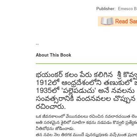
Publisher:
Emesco Bo
--
About This Book
భయంకర్ కలం పేరు కలిగిన శ్రీ కొవ్వ
1912లో ఆంధ్రదేశంలోని తణుకులో జన్
1935లో 'పల్లెపడుచు' అనే నవలను
సంవత్సరానికి వందనవలల చొప్పున 
రచించారు.
ఒక జీవనకాలంలో వేయినవలలు రచించిన నవలారచయిత లెందరు?
అతి సరళమైన శైలిలో సూటిగా కథను నడపడం కొవ్వలి ప్రత్యేక
నీతిబోధను జోడించాడు.
తన నవల నెల తిరగక ముందే పునర్ముద్రణకు వచ్చేటంత ప్రచారం