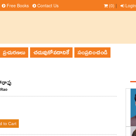
Free Books
Contact Us
(0)
|
Login
ప్రచురణలు
చదువుకోవడానికే
సంప్రదించండి
హారావు
 Rao
d to Cart