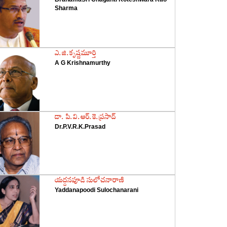
Sharma
‌ఎ.జి.కృష్ణమూర్తి
A G Krishnamurthy
‌డా. పి.వి.ఆర్‌.కె.ప్రసాద్‌
Dr.P.V.R.K.Prasad
‌యద్దనపూడి సులోచనారాణి
Yaddanapoodi Sulochanarani