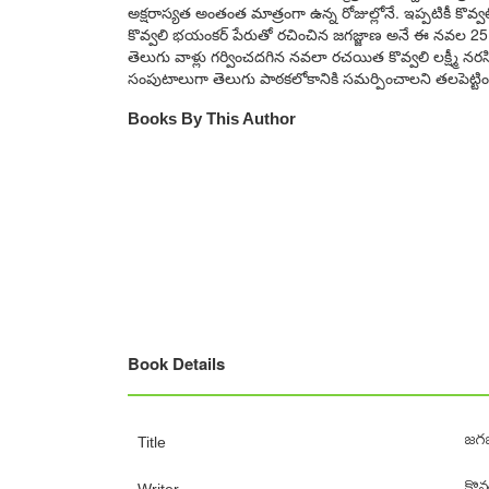
అక్షరాస్యత అంతంత మాత్రంగా ఉన్న రోజుల్లోనే. ఇప్పటికీ కొ
కొవ్వలి భయంకర్‌ పేరుతో రచించిన జగజ్జాణ అనే ఈ నవల 25 
తెలుగు వాళ్లు గర్వించదగిన నవలా రచయిత కొవ్వలి లక్ష్మీ 
సంపుటాలుగా తెలుగు పాఠకలోకానికి సమర్పించాలని తలపెట్టిం
Books By This Author
Book Details
జగజ
Title