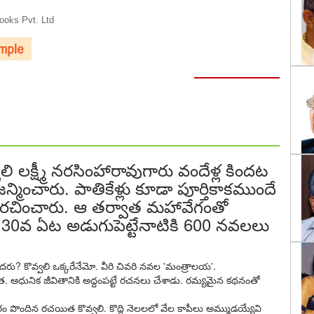
oks Pvt. Ltd
లి లక్ష్మీ నరసింహారావుగారు వందేళ్ల కిందట
మించారు. పాతికేళ్లు కూడా పూర్తికాకముందే
 రచించారు. ఆ తర్వాత మహావేగంతో
30వ ఏట అడుగుపెట్టేనాటికి 600 నవలలు
 కొవ్వలి ఒక్కరేనేమో. వీరి చివరి నవల 'మంత్రాలయ'.
త. ఆధునిక జీవితానికి అద్దంపట్టే రచనలు చేశాడు. రమ్యమైన కథనంతో
 పొందిన రచయిత కొవ్వలి. కొద్ది నెలలలో వేల కాపీలు అమ్ముడయ్యేవి