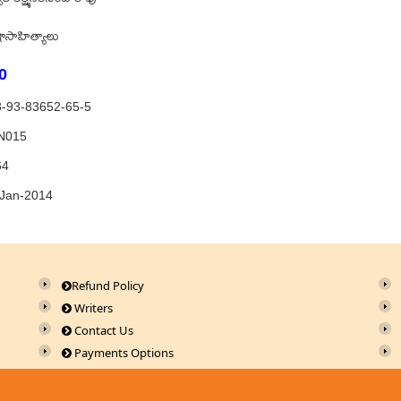
వలి లక్ష్మీనరసింహారావు
ాసాహిత్యాలు
0
-93-83652-65-5
N015
64
-Jan-2014
Refund Policy
Writers
Contact Us
Payments Options