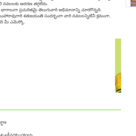
వ్వలి నవలలకు ఆదరణ తగ్గలేదు.
భాగాలుగా ప్రచురితమై తెలుగువారి అభిమానాన్ని చూరగొన్నది.
నరసింహారావుగారి శతజయంతి సందర్భంగా వారి నవలలన్నిటినీ క్రమంగా,
ది మీ ఎమెస్కో.
్జాణ