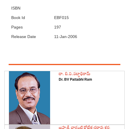
ISBN
Book Id
EBF015
Pages
197
Release Date
11-Jan-2006
Featured Authors
డా. బి.వి.పట్టాభిరామ్
Dr. BV Pattabhi Ram
‌బ్రహ్మశ్రీ చాగంటి కోటేశ్వరరావు శర్మ