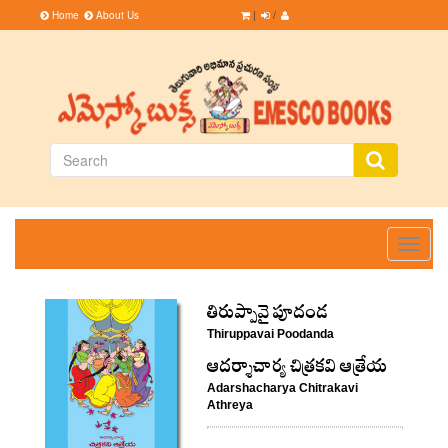
Home
About Us
|
/
Toggle
navigati
తిరుప్పావై పూదండ
Thiruppavai Poodanda
ఆదర్శాచార్య చిత్రకవి ఆత్రేయ
Adarshacharya Chitrakavi
Athreya