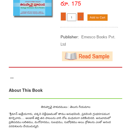
రూ. 175
-
+
Add to Cart
Publisher:
Emesco Books Pvt.
Ltd
--
About This Book
తిరుప్పావై పాశురములు : తెలుగు గేయమాల
”శ్రీమాన్‌ ఆత్రేయగారు, చక్కని విశ్లేషణముతో తాము అనుభవించి, ప్రవచించి గ్రంథరూపముగ
కూర్చినారు…. ఆండాళ్‌ తల్లి తన పాటలను వారి నోట మధురంగా పలికించినది. అనువాదంలో
ప్రతిపదము లలితము, మనోహరము, సులభము, సుబోధకము అయి శ్రోతలను ఎంతో ఆనంద
పరవశులను చేయుచున్నవి.