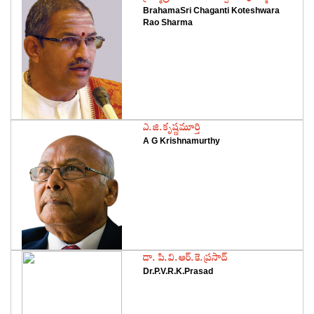
BrahamaSri Chaganti Koteshwara
Rao Sharma
‌ఎ.జి.కృష్ణమూర్తి
A G Krishnamurthy
‌డా. పి.వి.ఆర్‌.కె.ప్రసాద్‌
Dr.P.V.R.K.Prasad