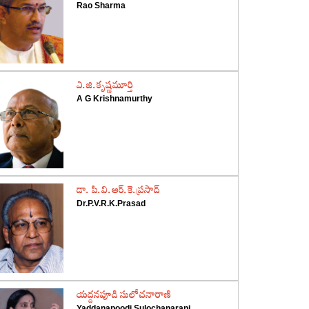
Rao Sharma
‌ఎ.జి.కృష్ణమూర్తి
A G Krishnamurthy
‌డా. పి.వి.ఆర్‌.కె.ప్రసాద్‌
Dr.P.V.R.K.Prasad
‌యద్దనపూడి సులోచనారాణి
Yaddanapoodi Sulochanarani