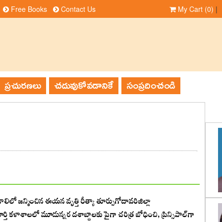
Free Books
Contact Us
My Cart
(0)
|
ప్రచురణలు
చదువుకోవడానికే
సంప్రదించండి
లిలో జన్మించిన ఈయన ‌వృత్తి రీత్యా తూర్పుగోదావరిజిల్లా
 కళాశాలలో మూడున్నర దశాబ్దాలకు పైగా చరిత్ర బోధించి, ప్రిన్సిపాల్‌గా