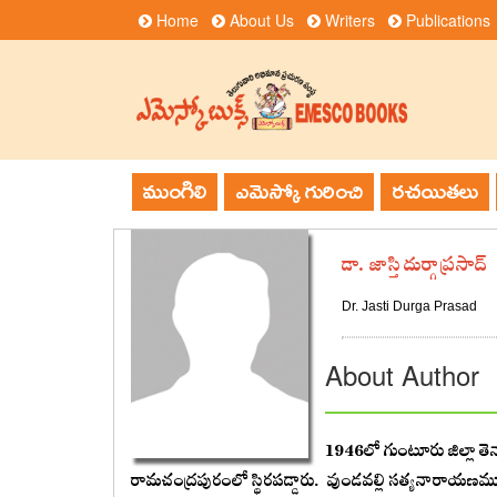
Home
About Us
Writers
Publications
ముంగిలి
ఎమెస్కో గురించి
రచయితలు
డా. జాస్తి దుర్గాప్రసాద్‌
Dr. Jasti Durga Prasad
About Author
1946‌లో గుంటూరు జిల్లా తెనా
రామచంద్రపురంలో స్థిరపడ్డారు. వుండవల్లి సత్యనారాయణమూర్తి