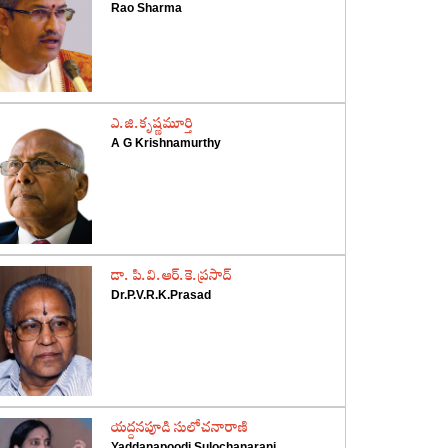
Rao Sharma
‌ఎ.జి.కృష్ణమూర్తి
A G Krishnamurthy
‌డా. పి.వి.ఆర్‌.కె.ప్రసాద్‌
Dr.P.V.R.K.Prasad
‌యద్దనపూడి సులోచనారాణి
Yaddanapoodi Sulochanarani