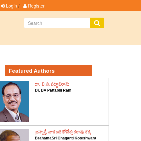
Login
/
Register
Featured Authors
డా. బి.వి.పట్టాభిరామ్
Dr. BV Pattabhi Ram
‌బ్రహ్మశ్రీ చాగంటి కోటేశ్వరరావు శర్మ
BrahamaSri Chaganti Koteshwara