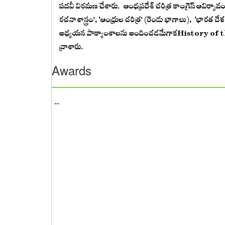
పదవీ విరమణ చేశారు. ఆంధప్రదేశ్‌ ‌చరిత్ర కాంగ్రెస్‌ ఆవిర్భ
రచనాశాస్త్రం’, ‘ఆంధ్రుల చరిత్ర’ (రెండు భాగాలు), ‘భారత ద
అధ్యయన పాఠ్యాంశాలను అందించడమేగాకHistory of the
వ్రాశారు.
Awards
--