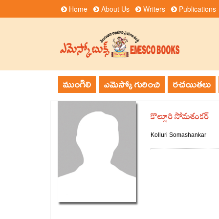
Home
About Us
Writers
Publications
ముంగిలి
ఎమెస్కో గురించి
రచయితలు
కొల్లూరి సోమశంకర్
Kolluri Somashankar