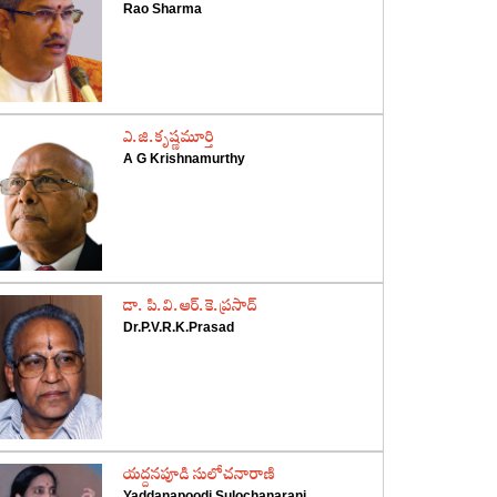
Rao Sharma
‌ఎ.జి.కృష్ణమూర్తి
A G Krishnamurthy
‌డా. పి.వి.ఆర్‌.కె.ప్రసాద్‌
Dr.P.V.R.K.Prasad
‌యద్దనపూడి సులోచనారాణి
Yaddanapoodi Sulochanarani