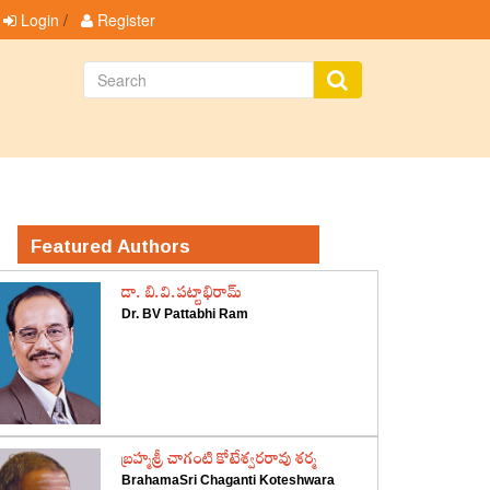
Login
/
Register
Featured Authors
డా. బి.వి.పట్టాభిరామ్
Dr. BV Pattabhi Ram
‌బ్రహ్మశ్రీ చాగంటి కోటేశ్వరరావు శర్మ
BrahamaSri Chaganti Koteshwara