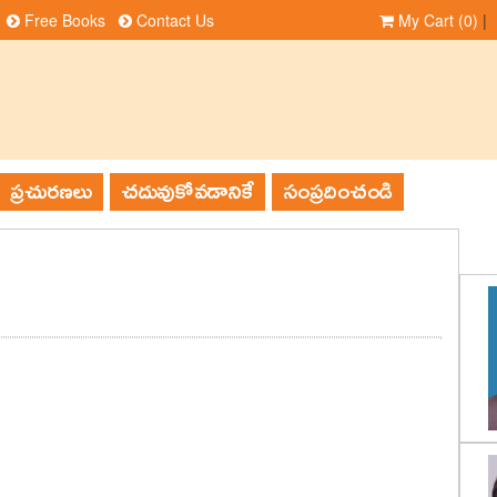
Free Books
Contact Us
My Cart
(0)
|
ప్రచురణలు
చదువుకోవడానికే
సంప్రదించండి