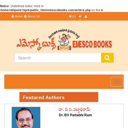
Notice
: Undefined index: more in
/home/n8hps0619pr6/public_html/emescobooks.com/writers.php
on line
8
Home
About Us
(0)
|
/
Toggle
navigati
Featured Authors
డా. బి.వి.పట్టాభిరామ్
Dr. BV Pattabhi Ram