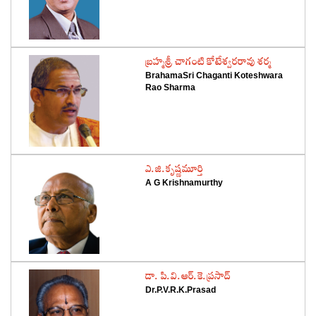
‌బ్రహ్మశ్రీ చాగంటి కోటేశ్వరరావు శర్మ
BrahamaSri Chaganti Koteshwara
Rao Sharma
‌ఎ.జి.కృష్ణమూర్తి
A G Krishnamurthy
‌డా. పి.వి.ఆర్‌.కె.ప్రసాద్‌
Dr.P.V.R.K.Prasad