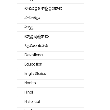
సాముద్రిక శాస్త్ర గ్రంథాలు
సాహిత్యం
స్పూర్తి
స్పూర్తి పుస్తకాలు
స్వయం ఉపాధి
Devotional
Education
Englis Stories
Health
Hindi
Historical