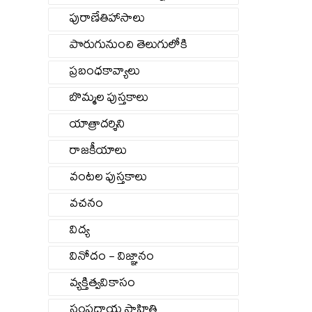
పురాణేతిహాసాలు
పొరుగునుంచి తెలుగులోకి
ప్రబంధకావ్యాలు
బొమ్మల పుస్తకాలు
యాత్రాదర్శిని
రాజకీయాలు
వంటల పుస్తకాలు
వచనం
విద్య
వినోదం - విజ్ఞానం
వ్యక్తిత్వవికాసం
సంప్రదాయ సాహితి