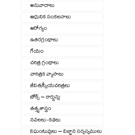
అనువాదాలు
ఆధునిక సంకలనాలు
ఆరోగ్యం
ఇతరగ్రంథాలు
గేయం
చరిత్ర గ్రంథాలు
చారిత్రక వ్యాసాలు
జీవిత/స్వీయచరిత్రలు
జోక్స్ – కార్టున్లు
తత్త్వశాస్త్రం
నవలలు-కథలు
నిఘంటువులు – విజ్ఞాన సర్వస్వములు