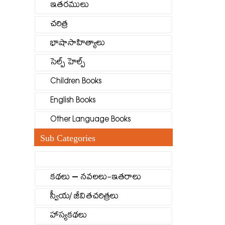
ఇతరములు
చరిత్ర
భాషాసాహిత్యాలు
సెల్ప్ హెల్ప్
Children Books
English Books
Other Language Books
Sub Categories
కథలు – నవలలు-ఇతరాలు
స్వీయ/ జీవితచరిత్రలు
హాస్యకథలు