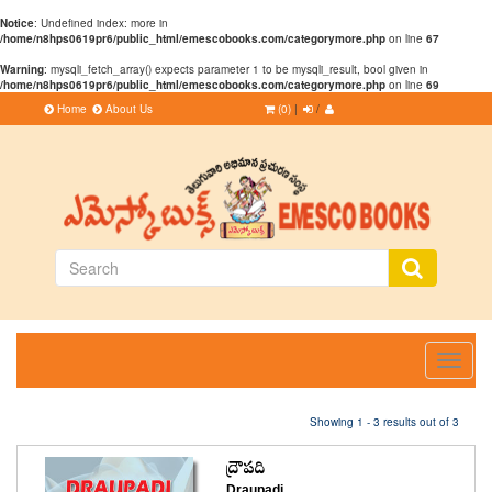
Notice
: Undefined index: more in
/home/n8hps0619pr6/public_html/emescobooks.com/categorymore.php
on line
67
Warning
: mysqli_fetch_array() expects parameter 1 to be mysqli_result, bool given in
/home/n8hps0619pr6/public_html/emescobooks.com/categorymore.php
on line
69
Home
About Us
(0)
|
/
Toggle
navigati
Showing 1 - 3 results out of 3
ద్రౌపది
Draupadi