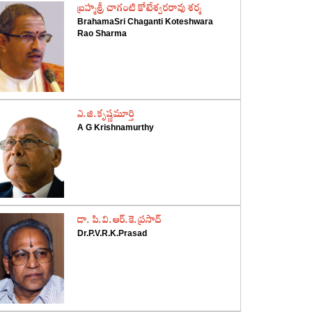
‌బ్రహ్మశ్రీ చాగంటి కోటేశ్వరరావు శర్మ
BrahamaSri Chaganti Koteshwara
Rao Sharma
‌ఎ.జి.కృష్ణమూర్తి
A G Krishnamurthy
‌డా. పి.వి.ఆర్‌.కె.ప్రసాద్‌
Dr.P.V.R.K.Prasad