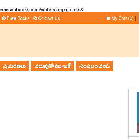
/emescobooks.com/writers.php
on line
8
Free Books
Contact Us
My Cart
(0)
|
ప్రచురణలు
చదువుకోవడానికే
సంప్రదించండి