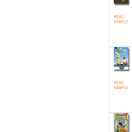
జోక్స్ – కార్టున్లు
తత్త్వశాస్త్రం
READ
SAMPLE
నవలలు-కథలు
నిఘంటువులు – విజ్ఞాన సర్వస్వములు
పురాణేతిహాసాలు
పొరుగునుంచి తెలుగులోకి
ప్రబంధకావ్యాలు
బొమ్మల పుస్తకాలు
READ
SAMPLE
యాత్రాదర్శిని
రాజకీయాలు
వంటల పుస్తకాలు
వచనం