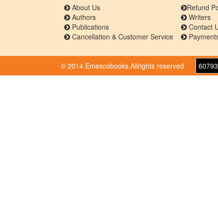
About Us
Refund Po
Authors
Writers
Publications
Contact 
Cancellation & Customer Service
Payments
© 2014 Emescobooks.Allrights reserved
60793
Warning
: Use of undefined constant r - assumed 'r' 
/home/n8hps0619pr6/public_html/emescobooks
374