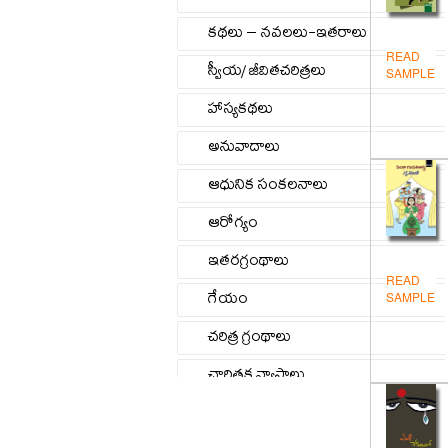
కథలు – నవలలు-ఇతరాలు
READ
స్వీయ/ జీవితచరిత్రలు
SAMPLE
హాస్యకథలు
అనువాదాలు
ఆధునిక సంకలనాలు
ఆరోగ్యం
ఇతరగ్రంథాలు
READ
గేయం
SAMPLE
చరిత్ర గ్రంథాలు
చారిత్రక వ్యాసాలు
జీవిత/స్వీయచరిత్రలు