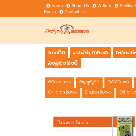
Home
About Us
Writers
Publicat
Books
Contact Us
ముంగిలి
ఎమెస్కో గురించి
రచయితల
సంప్రదించండి
అనువాదాలు
ఆధ్యాత్మికం
ఇతరములు
Children Books
English Books
Other L
Browse Books