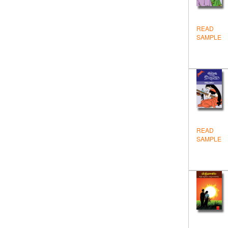
Health
Hindi
READ
SAMPLE
Historical
Inspiration
Novels & Stories
Others
Personality Development
READ
SAMPLE
Politics
Sanskrit
Test