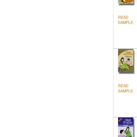
విద్య
వినోదం - విజ్ఞానం
READ
SAMPLE
వ్యక్తిత్వవికాసం
సంప్రదాయ సాహితి
సాముద్రిక శాస్త్ర గ్రంథాలు
సాహిత్యం
స్పూర్తి
స్పూర్తి పుస్తకాలు
READ
SAMPLE
స్వయం ఉపాధి
Devotional
Education
Englis Stories