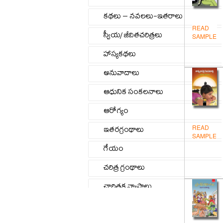
కథలు – నవలలు-ఇతరాలు
READ
స్వీయ/ జీవితచరిత్రలు
SAMPLE
హాస్యకథలు
అనువాదాలు
ఆధునిక సంకలనాలు
ఆరోగ్యం
READ
ఇతరగ్రంథాలు
SAMPLE
గేయం
చరిత్ర గ్రంథాలు
చారిత్రక వ్యాసాలు
జీవిత/స్వీయచరిత్రలు