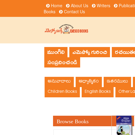
Home
About Us
Writers
Publicat
Books
Contact Us
ముంగిలి
ఎమెస్కో గురించి
రచయితల
సంప్రదించండి
అనువాదాలు
ఆధ్యాత్మికం
ఇతరములు
Children Books
English Books
Other L
Browse Books