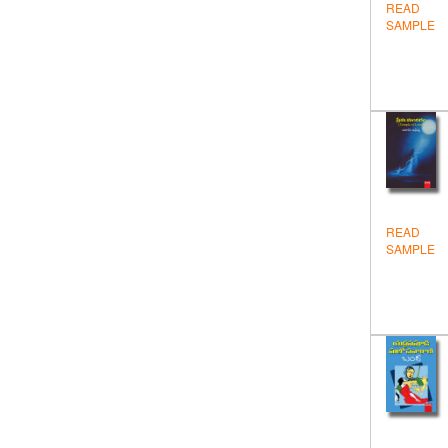
READ
Health
SAMPLE
Hindi
Historical
Inspiration
Novels & Stories
Others
READ
Personality Development
SAMPLE
Politics
Sanskrit
Test