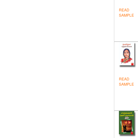
జోక్స్ – కార్టున్లు
READ
తత్త్వశాస్త్రం
SAMPLE
నవలలు-కథలు
నిఘంటువులు – విజ్ఞాన సర్వస్వములు
పురాణేతిహాసాలు
పొరుగునుంచి తెలుగులోకి
ప్రబంధకావ్యాలు
READ
బొమ్మల పుస్తకాలు
SAMPLE
యాత్రాదర్శిని
రాజకీయాలు
వంటల పుస్తకాలు
వచనం