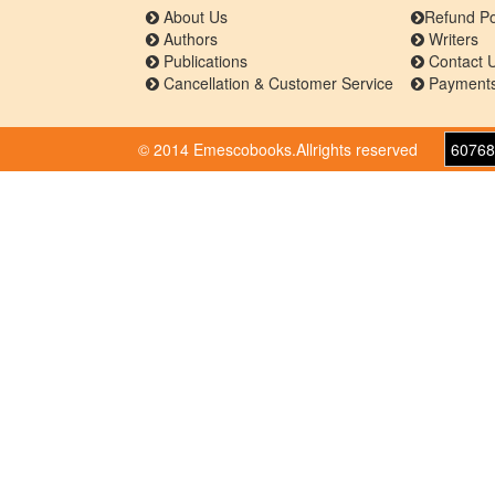
About Us
Refund Po
Authors
Writers
Publications
Contact 
Cancellation & Customer Service
Payments
© 2014 Emescobooks.Allrights reserved
60768
Warning
: Use of undefined constant r - assumed 'r' 
/home/n8hps0619pr6/public_html/emescobooks
316